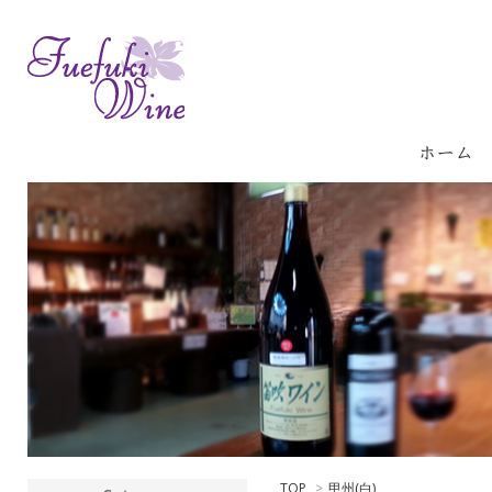
TOP
>
甲州(白)