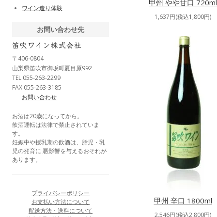
甲州 やや甘口 720ml
ワイン造り体験
1,637円(税込1,800円)
お問い合わせ先
〒406-0804
山梨県笛吹市御坂町夏目原992
TEL 055-263-2299
FAX 055-263-3185
お問い合わせ
お酒は20歳になってから。
飲酒運転は法律で禁止されていま
す。
妊娠中や授乳期の飲酒は、胎児・乳
児の発育に 悪影響を与えるおそれが
あります。
プライバシーポリシー
甲州 辛口 1800ml
お支払い方法について
配送方法・送料について
2,546円(税込2,800円)