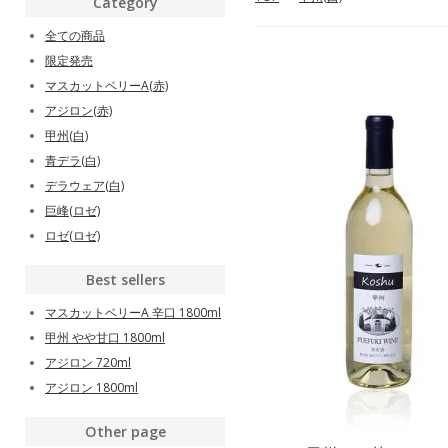
Category
全ての商品
限定発売
マスカットベリーA(赤)
アジロン(赤)
甲州(白)
青デラ(白)
デラウェア(白)
巨峰(ロゼ)
ロゼ(ロゼ)
Best sellers
マスカットベリーA 辛口 1800ml
甲州 やや甘口 1800ml
アジロン 720ml
アジロン 1800ml
Other page